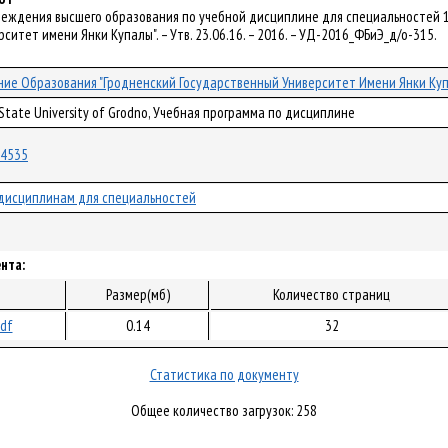
реждения высшего образования по учебной дисциплине для специальностей 1
ситет имени Янки Купалы". – Утв. 23.06.16. – 2016. – УД-2016_ФБиЭ_д/о-315.
ие Образования "Гродненский Государственный Университет Имени Янки Ку
 State University of Grodno, Учебная программа по дисциплине
/34535
дисциплинам для специальностей
нта:
Размер(мб)
Количество страниц
pdf
0.14
32
Статистика по документу
Общее количество загрузок: 258