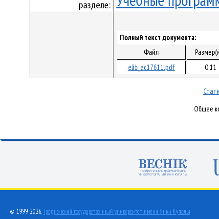
Учебные програм
разделе:
Полный текст документа:
Файл
Размер(
elib_ac17611.pdf
0.11
Стати
Общее ко
© 1999-2026,
Гродненский государственный университет имени Янки Купалы