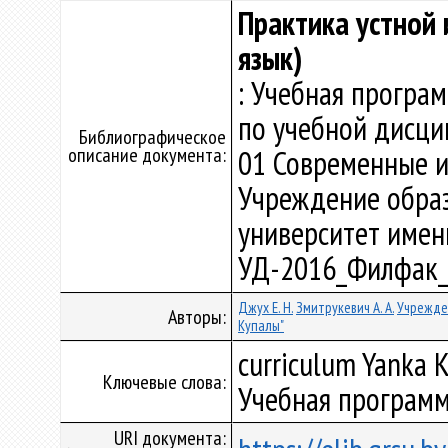
Практика устной 
язык)
: Учебная програ
по учебной дисци
Библиографическое
описание документа:
01 Современные и
Учреждение образ
университет имени 
УД-2016_Филфак_
Джух Е. Н.
Змитрукевич А. А.
Учрежде
Авторы:
Купалы"
curriculum Yanka K
Ключевые слова:
Учебная программ
URI документа: