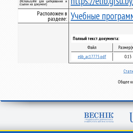
https://elib.grsu.
(Используйте для цитирования и
ссылки на документ)
Расположен в
Учебные програм
разделе:
Полный текст документа:
Файл
Размер(
elib_ac17775.pdf
0.13
Стати
Общее ко