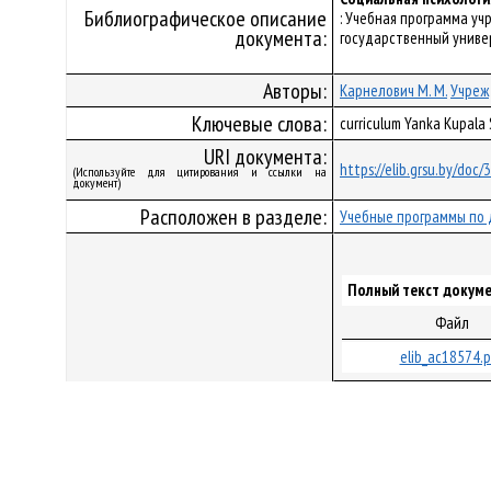
Библиографическое описание
: Учебная программа у
документа:
государственный универ
Авторы:
Карнелович М. М.
Учреж
Ключевые слова:
curriculum Yanka Kupala
URI документа:
https://elib.grsu.by/doc
(Используйте для цитирования и ссылки на
документ)
Расположен в разделе:
Учебные программы по 
Полный текст докуме
Файл
elib_ac18574.