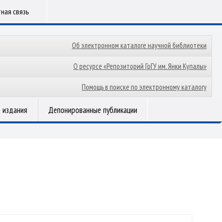
ная связь
Об электронном каталоге научной библиотеки
О ресурсе «Репозиторий ГрГУ им. Янки Купалы»
Помощь в поиске по электронному каталогу
 издания
Депонированные публикации