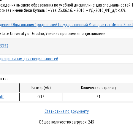
чреждения высшего образования по учебной дисциплине для специальностей 1
ситет имени Янки Купалы". – Утв. 23.06.16. – 2016. – УД-2016_ФП_д/о-109.
дение Образования "Гродненский Государственный Университет Имени Янки 
 State University of Grodno, Учебная программа по дисциплине
/35352
дисциплинам для специальностей
нта:
Размер(мб)
Количество страниц
pdf
0.13
31
Статистика по документу
Общее количество загрузок: 245