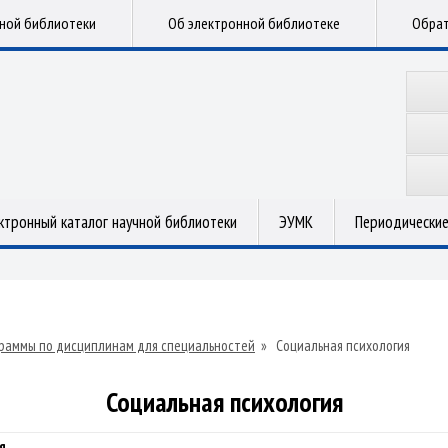
чной библиотеки
Об электронной библиотеке
Обрат
ктронный каталог научной библиотеки
ЭУМК
Периодические
раммы по дисциплинам для специальностей
»
Социальная психология
Социальная психология
я