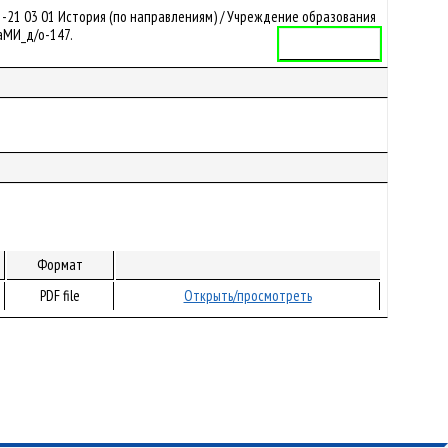
-21 03 01 История (по направлениям) / Учреждение образования
ФаМИ_д/о-147.
Учебная программа
Формат
PDF file
Открыть/просмотреть