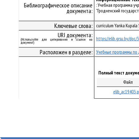
Библиографическое описание
: Учебная программа у
документа:
"Гродненский государст
Ключевые слова:
curriculum Yanka Kupala
URI документа:
https://elib.grsu.by/doc
(Используйте для цитирования и ссылки на
документ)
Расположен в разделе:
Учебные программы по 
Полный текст докуме
Файл
elib_ac19403.