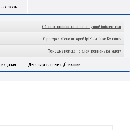
ная связь
Об электронном каталоге научной библиотеки
О ресурсе «Репозиторий ГрГУ им. Янки Купалы»
Помощь в поиске по электронному каталогу
 издания
Депонированные публикации