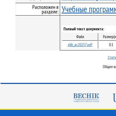
Расположен в
Учебные програм
разделе:
Полный текст документа:
Файл
Размер(
elib_ac20257.pdf
0.1
Стати
Общее ко