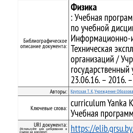
Физика
: Учебная програ
по учебной дисци
Информационно-из
Библиографическое
описание документа:
Техническая эксп
организаций / Уч
государственный у
23.06.16. – 2016.
Авторы:
Крупская Т. К.
Учреждение Образован
curriculum Yanka K
Ключевые слова:
Учебная программ
URI документа:
https://elib.grsu.
(Используйте для цитирования и
ссылки на документ)