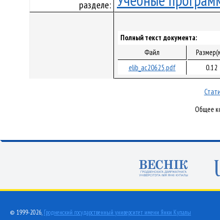
Учебные програм
разделе:
Полный текст документа:
Файл
Размер(
elib_ac20625.pdf
0.12
Стати
Общее ко
© 1999-2026,
Гродненский государственный университет имени Янки Купалы