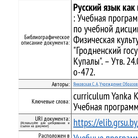
Русский язык как
: Учебная програ
по учебной дисци
Библиографическое
Физическая культ
описание документа:
"Гродненский гос
Купалы". – Утв. 2
о-472.
Авторы:
Янковская С. А.
Учреждение Образова
curriculum Yanka K
Ключевые слова:
Учебная программ
URI документа:
https://elib.grsu.
(Используйте для цитирования и
ссылки на документ)
Расположен в