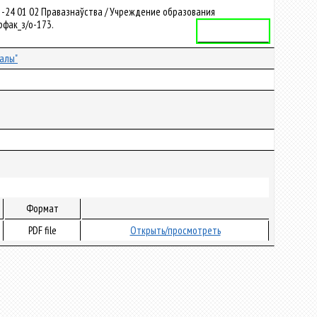
1-24 01 02 Правазнаўства / Учреждение образования
рфак_з/о-173.
Учебная программа
алы"
Формат
PDF file
Открыть/просмотреть