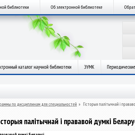
чной библиотеки
Об электронной библиотеке
Обрат
ктронный каталог научной библиотеки
ЭУМК
Периодические
раммы по дисциплинам для специальностей
»
Гісторыя палітычнай і правав
історыя палітычнай і прававой думкі Белару
 прававой думкі Беларусі