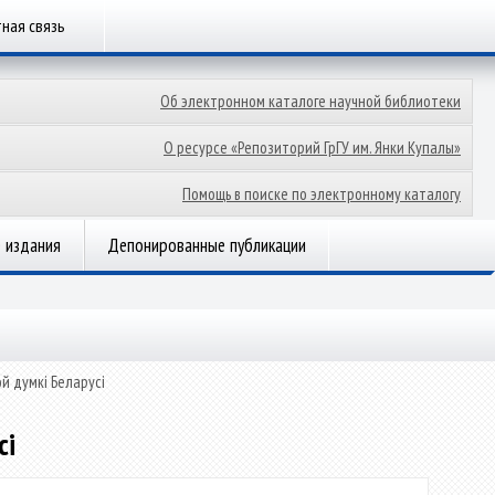
ная связь
Об электронном каталоге научной библиотеки
О ресурсе «Репозиторий ГрГУ им. Янки Купалы»
Помощь в поиске по электронному каталогу
 издания
Депонированные публикации
ой думкі Беларусі
сі