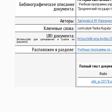
Библиографическое описание
: Учебная программа у
документа:
"Гродненский государст
Авторы:
Загідулін А. М.
Учрежден
Ключевые слова:
curriculum Yanka Kupala
URI документа:
https://elib.grsu.by/doc
(Используйте для цитирования и ссылки на
документ)
Расположен в разделе:
Учебные программы по 
Полный текст докуме
Файл
elib_ac20778.