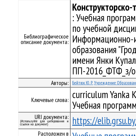
Конструкторско-
: Учебная програ
по учебной дисци
Библиографическое
Информационно-и
описание документа:
образования "Гро
имени Янки Купалы"
ПП-2016_ФТФ_з/о
Авторы:
Бейтюк Ю. Р.
Учреждение Образовани
curriculum Yanka K
Ключевые слова:
Учебная программ
URI документа:
https://elib.grsu.
(Используйте для цитирования и
ссылки на документ)
Расположен в