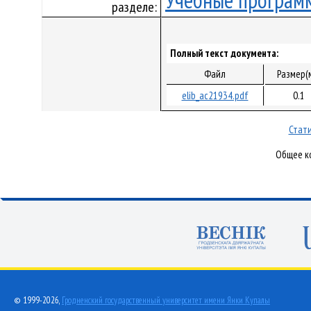
Учебные програм
разделе:
Полный текст документа:
Файл
Размер(
elib_ac21934.pdf
0.1
Стати
Общее ко
© 1999-2026,
Гродненский государственный университет имени Янки Купалы