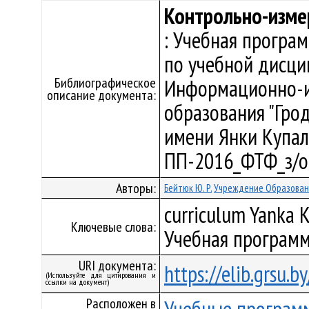
Контрольно-изме
: Учебная програ
по учебной дисци
Библиографическое
Информационно-и
описание документа:
образования "Гро
имени Янки Купалы"
ПП-2016_ФТФ_з/о
Авторы:
Бейтюк Ю. Р.
Учреждение Образовани
curriculum Yanka K
Ключевые слова:
Учебная программ
URI документа:
https://elib.grsu.
(Используйте для цитирования и
ссылки на документ)
Расположен в