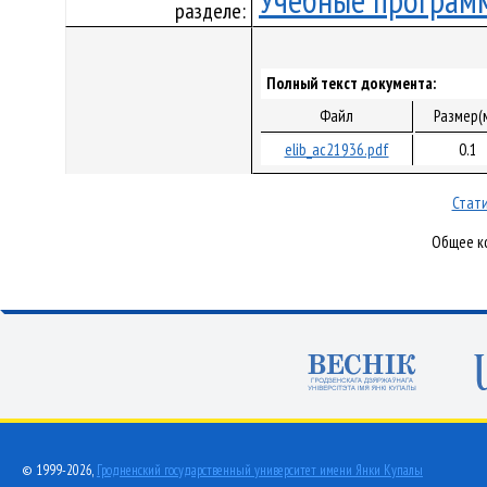
Учебные програм
разделе:
Полный текст документа:
Файл
Размер(
elib_ac21936.pdf
0.1
Стати
Общее ко
© 1999-2026,
Гродненский государственный университет имени Янки Купалы