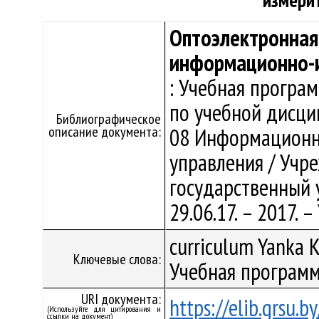
измери
Оптоэлектронная 
информационно-и
: Учебная програ
по учебной дисци
Библиографическое
описание документа:
08 Информационно
управления / Учр
государственный у
29.06.17. – 2017.
curriculum Yanka K
Ключевые слова:
Учебная программ
URI документа:
https://elib.grsu.
(Используйте для цитирования и
ссылки на документ)