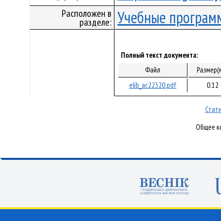
Расположен в
Учебные програм
разделе:
Полный текст документа:
Файл
Размер(
elib_ac22320.pdf
0.12
Стати
Общее ко