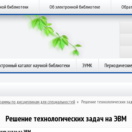
чной библиотеки
Об электронной библиотеке
Обрат
ктронный каталог научной библиотеки
ЭУМК
Периодические
раммы по дисциплинам для специальностей
»
Решение технологических за
Решение технологических задач на ЭВМ
ких задач на ЭВМ