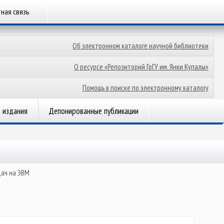
ная связь
Об электронном каталоге научной библиотеки
О ресурсе «Репозиторий ГрГУ им. Янки Купалы»
Помощь в поиске по электронному каталогу
 издания
Депонированные публикации
дач на ЭВМ