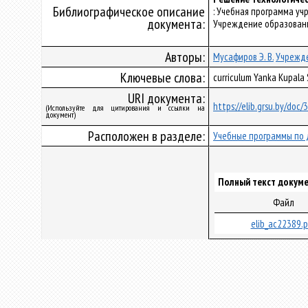
Библиографическое описание
: Учебная программа у
документа:
Учреждение образования
Авторы:
Мусафиров Э. В.
Учрежде
Ключевые слова:
curriculum Yanka Kupala
URI документа:
https://elib.grsu.by/doc
(Используйте для цитирования и ссылки на
документ)
Расположен в разделе:
Учебные программы по 
Полный текст докуме
Файл
elib_ac22389.