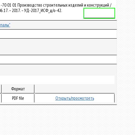
-70 01 01 Производство строительных изделий и конструкций /
6.17. – 2017. – УД-2017_ИСФ_д/о-42.
Учебная программа
упалы"
Формат
PDF file
Открыть/просмотреть