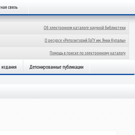
ная связь
Об электронном каталоге научной библиотеки
О ресурсе «Репозиторий ГрГУ им. Янки Купалы»
Помощь в поиске по электронному каталогу
 издания
Депонированные публикации