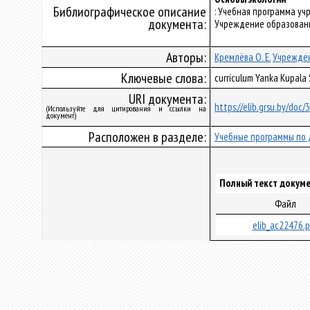
Библиографическое описание
: Учебная программа у
документа:
Учреждение образования
Авторы:
Кремлёва О. Е.
Учрежден
Ключевые слова:
curriculum Yanka Kupala
URI документа:
https://elib.grsu.by/doc
(Используйте для цитирования и ссылки на
документ)
Расположен в разделе:
Учебные программы по 
Полный текст докуме
Файл
elib_ac22476.