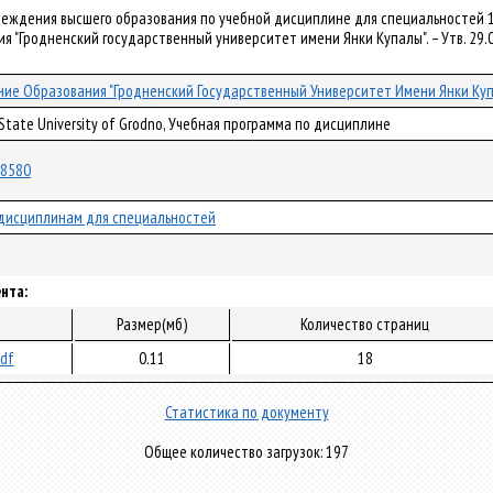
чреждения высшего образования по учебной дисциплине для специальностей 
 "Гродненский государственный университет имени Янки Купалы". – Утв. 29.06
ие Образования "Гродненский Государственный Университет Имени Янки Ку
 State University of Grodno, Учебная программа по дисциплине
/38580
дисциплинам для специальностей
нта:
Размер(мб)
Количество страниц
pdf
0.11
18
Статистика по документу
Общее количество загрузок: 197