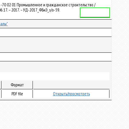
1-70 02 01 Промышленное и гражданское строительство /
.17. – 2017. – УД-2017_ФБиЭ_з/о-59.
Учебная программа
палы"
Формат
PDF file
Открыть/просмотреть