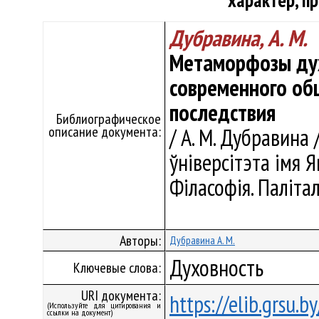
характер, п
Дубравина, А. М.
Метаморфозы дух
современного общ
последствия
Библиографическое
описание документа:
/ А. М. Дубравина
ўніверсітэта імя Ян
Філасофія. Палітал
Авторы:
Дубравина А. М.
Духовность
Ключевые слова:
URI документа:
https://elib.grsu.
(Используйте для цитирования и
ссылки на документ)