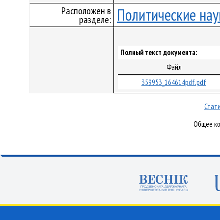
Расположен в
Политические нау
разделе:
Полный текст документа:
Файл
359953_164614pdf.pdf
Стати
Общее ко