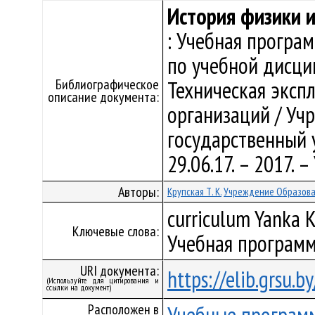
История физики и
: Учебная програ
по учебной дисци
Библиографическое
Техническая эксп
описание документа:
организаций / Уч
государственный у
29.06.17. – 2017.
Авторы:
Крупская Т. К.
Учреждение Образован
curriculum Yanka K
Ключевые слова:
Учебная программ
URI документа:
https://elib.grsu.
(Используйте для цитирования и
ссылки на документ)
Расположен в