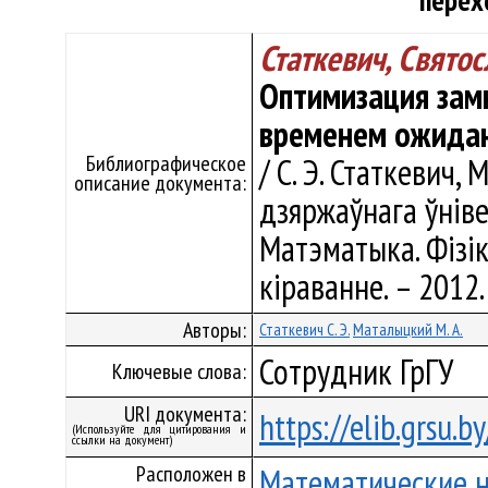
перех
Статкевич, Свято
Оптимизация зам
временем ожидан
Библиографическое
/ С. Э. Статкевич,
описание документа:
дзяржаўнага ўнівер
Матэматыка. Фізік
кіраванне. – 2012.
Авторы:
Статкевич С. Э.
Маталыцкий М. А.
Сотрудник ГрГУ
Ключевые слова:
URI документа:
https://elib.grsu.
(Используйте для цитирования и
ссылки на документ)
Расположен в
Математические 