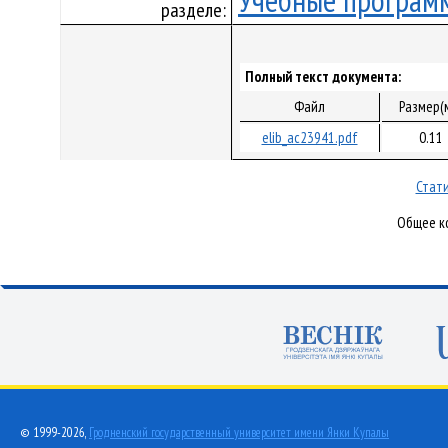
Учебные програм
разделе:
Полный текст документа:
Файл
Размер(
elib_ac23941.pdf
0.11
Стати
Общее ко
© 1999-2026,
Гродненский государственный университет имени Янки Купалы