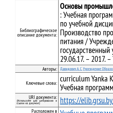
Основы промышле
: Учебная програ
по учебной дисци
Библиографическое
Производство про
описание документа:
питания / Учрежд
государственный у
29.06.17. – 2017.
Авторы:
Давидович А. С.
Учреждение Образов
curriculum Yanka K
Ключевые слова:
Учебная программ
URI документа:
https://elib.grsu.
(Используйте для цитирования и
ссылки на документ)
Расположен в