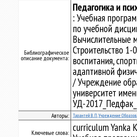
Педагогика и пс
: Учебная програ
по учебной дисци
Вычислительные м
Строительство 1-
Библиографическое
описание документа:
воспитания, спор
адаптивной физич
/ Учреждение обр
университет имени 
УД-2017_Педфак_
Авторы:
Тарантей В. П.
Учреждение Образова
curriculum Yanka K
Ключевые слова: