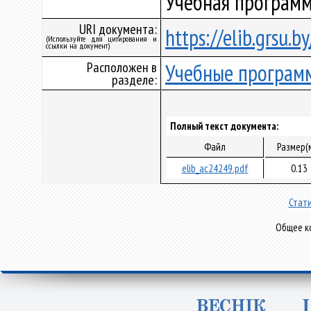
Учебная программ
URI документа:
https://elib.grsu.
(Используйте для цитирования и
ссылки на документ)
Расположен в
Учебные програм
разделе:
Полный текст документа:
Файл
Размер(
elib_ac24249.pdf
0.13
Стати
Общее ко