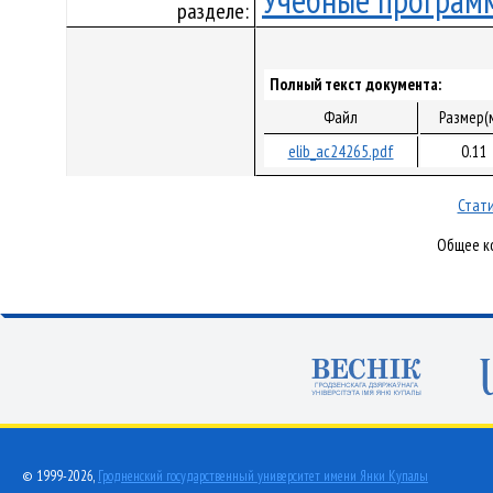
Учебные програм
разделе:
Полный текст документа:
Файл
Размер(
elib_ac24265.pdf
0.11
Стати
Общее ко
© 1999-2026,
Гродненский государственный университет имени Янки Купалы