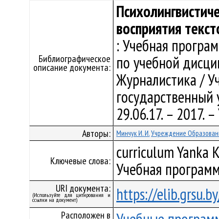
Психолингвистиче
восприятия текс
: Учебная програ
Библиографическое
по учебной дисци
описание документа:
Журналистика / У
государственный у
29.06.17. – 2017.
Авторы:
Минчук И. И.
Учреждение Образовани
curriculum Yanka K
Ключевые слова:
Учебная программ
URI документа:
https://elib.grsu.
(Используйте для цитирования и
ссылки на документ)
Расположен в