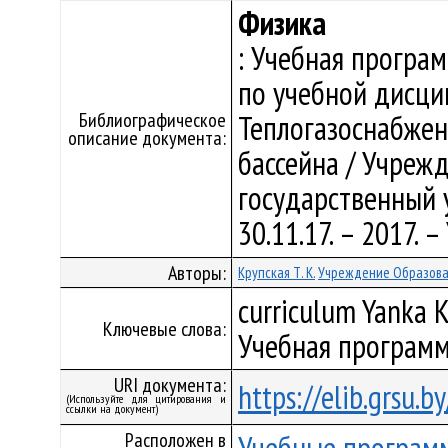
Физика
: Учебная програ
по учебной дисци
Библиографическое
Теплогазоснабжен
описание документа:
бассейна / Учреж
государственный у
30.11.17. – 2017.
Авторы:
Крупская Т. К.
Учреждение Образован
curriculum Yanka K
Ключевые слова:
Учебная программ
URI документа:
https://elib.grsu.
(Используйте для цитирования и
ссылки на документ)
Расположен в