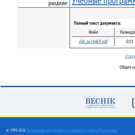
Учебные програм
разделе:
Полный текст документа:
Файл
Размер(
elib_ac24469.pdf
0.11
Стати
Общее ко
© 1999-2026,
Гродненский государственный университет имени Янки Купалы