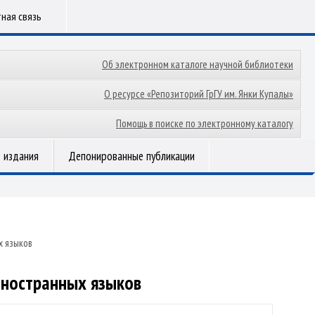
ная связь
Об электронном каталоге научной библиотеки
О ресурсе «Репозиторий ГрГУ им. Янки Купалы»
Помощь в поиске по электронному каталогу
 издания
Депонированные публикации
х языков
иностранных языков