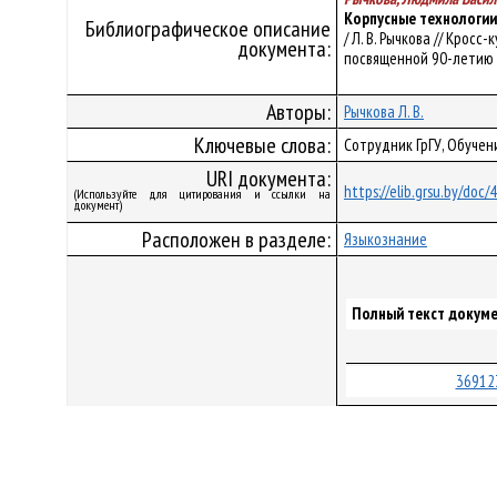
Корпусные технологии
Библиографическое описание
/ Л. В. Рычкова // Кро
документа:
посвященной 90-летию БГУ
Авторы:
Рычкова Л. В.
Ключевые слова:
Сотрудник ГрГУ, Обуче
URI документа:
https://elib.grsu.by/doc/
(Используйте для цитирования и ссылки на
документ)
Расположен в разделе:
Языкознание
Полный текст докуме
36912