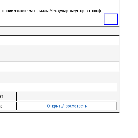
давании языков : материалы Междунар. науч.-практ. конф.,
Статья
ат
le
Открыть/просмотреть