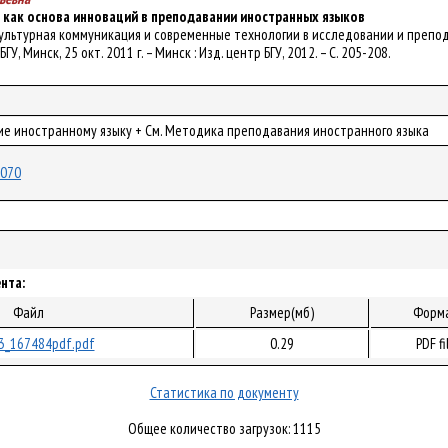
 как основа инноваций в преподавании иностранных языков
сс-культурная коммуникация и современные технологии в исследовании и препо
, Минск, 25 окт. 2011 г. – Минск : Изд. центр БГУ, 2012. – С. 205-208.
ние иностранному языку + См. Методика преподавания иностранного языка
4070
нта:
Файл
Размер(мб)
Форм
3_167484pdf.pdf
0.29
PDF fi
Статистика по документу
Общее количество загрузок: 1115