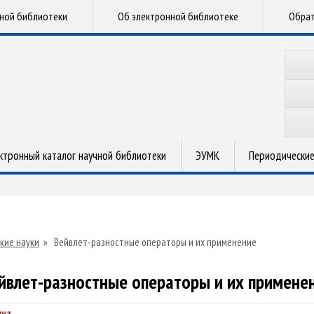
чной библиотеки
Об электронной библиотеке
Обрат
ктронный каталог научной библиотеки
ЭУМК
Периодические
кие науки
»
Вейвлет-разностные операторы и их применение
йвлет-разностные операторы и их примене
вна