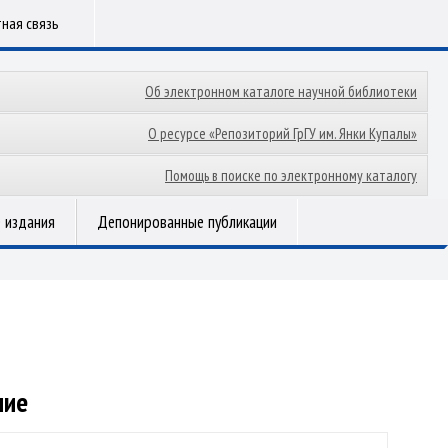
ная связь
Об электронном каталоге научной библиотеки
О ресурсе «Репозиторий ГрГУ им. Янки Купалы»
Помощь в поиске по электронному каталогу
 издания
Депонированные публикации
ние