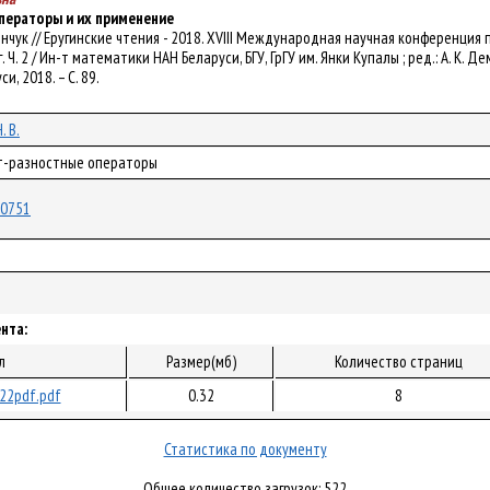
ператоры и их применение
 Семенчук // Еругинские чтения - 2018. XVIII Международная научная конферен
. Ч. 2 / Ин-т математики НАН Беларуси, БГУ, ГрГУ им. Янки Купалы ; ред.: А. К. Дем
, 2018. – С. 89.
. В.
ет-разностные операторы
/40751
нта:
л
Размер(мб)
Количество страниц
22pdf.pdf
0.32
8
Статистика по документу
Общее количество загрузок: 522