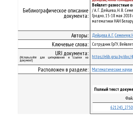
Вейвлет-разностные о
Библиографическое описание
/ А. Г. Дейцева, Н. В.
документа:
Гродно, 15-18 мая 2018 г
математики НАН Беларуси
Авторы:
Дейцева А. Г.
Семенчук Н
Ключевые слова:
Сотрудник ГрГУ, Вейвл
URI документа:
https://elib.grsu.by/doc
(Используйте для цитирования и ссылки на
документ)
Расположен в разделе:
Математические науки
Полный текст докуме
Фай
621243_2750