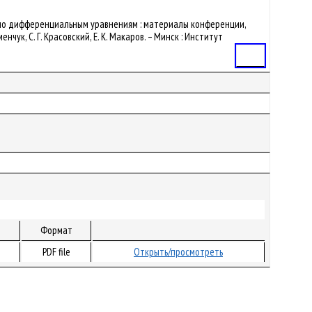
ция по дифференциальным уравнениям : материалы конференции,
енчук, С. Г. Красовский, Е. К. Макаров. – Минск : Институт
Статья
Формат
PDF file
Открыть/просмотреть