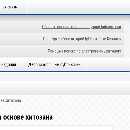
ная связь
Об электронном каталоге научной библиотеки
О ресурсе «Репозиторий ГрГУ им. Янки Купалы»
Помощь в поиске по электронному каталогу
 издания
Депонированные публикации
ве хитозана
 основе хитозана