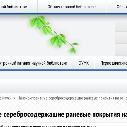
чной библиотеки
Об электронной библиотеке
Обрат
ктронный каталог научной библиотеки
ЭУМК
Периодические
е науки
»
Нанокомпозитные серебросодержащие раневые покрытия на осно
 серебросодержащие раневые покрытия на
ебросодержащие раневые покрытия на основе хитозана