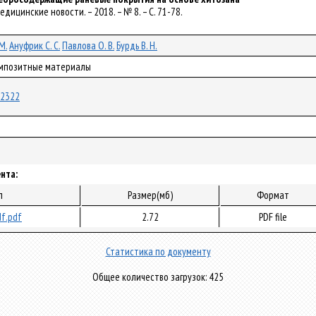
 Медицинские новости. – 2018. – № 8. – С. 71-78.
М.
Ануфрик С. С.
Павлова О. В.
Бурдь В. Н.
омпозитные материалы
/42322
нта:
л
Размер(мб)
Формат
f.pdf
2.72
PDF file
Статистика по документу
Общее количество загрузок: 425