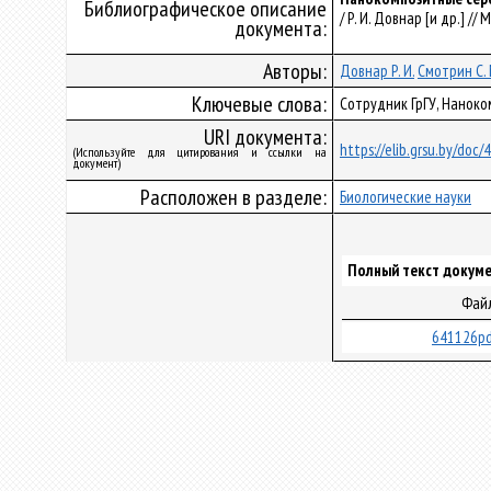
Библиографическое описание
/ Р. И. Довнар [и др.] //
документа:
Авторы:
Довнар Р. И.
Смотрин С. 
Ключевые слова:
Сотрудник ГрГУ, Нанок
URI документа:
https://elib.grsu.by/doc
(Используйте для цитирования и ссылки на
документ)
Расположен в разделе:
Биологические науки
Полный текст докуме
Фай
641126pd