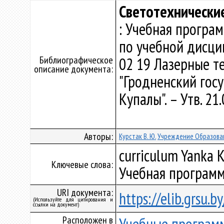
Светотехнически
: Учебная програ
по учебной дисци
Библиографическое
02 19 Лазерные т
описание документа:
"Гродненский гос
Купалы". – Утв. 2
Авторы:
Курстак В. Ю.
Учреждение Образован
curriculum Yanka K
Ключевые слова:
Учебная программ
URI документа:
https://elib.grsu.
(Используйте для цитирования и
ссылки на документ)
Расположен в