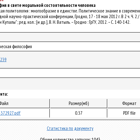
ия в свете моральной состоятельности человека
усская политология : многообразие в единстве. Политическое знание в соврем
ой научно-практической конференции, Гродно, 17 - 18 мая 2012 г. В 2 ч. Ч. 
палы" ; ред. кол.: [и др.], В. Н. Ватыль. – Гродно : ГрГУ, 2012. – С. 140-142.
ическая философия
4239
нта:
Файл
Размер(мб)
Формат
-372927.pdf
0.37
PDF file
Статистика по документу
Общее количество загрузок: 1043