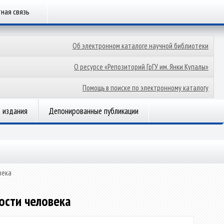
ная связь
Об электронном каталоге научной библиотеки
О ресурсе «Репозиторий ГрГУ им. Янки Купалы»
Помощь в поиске по электронному каталогу
 издания
Депонированные публикации
века
ости человека