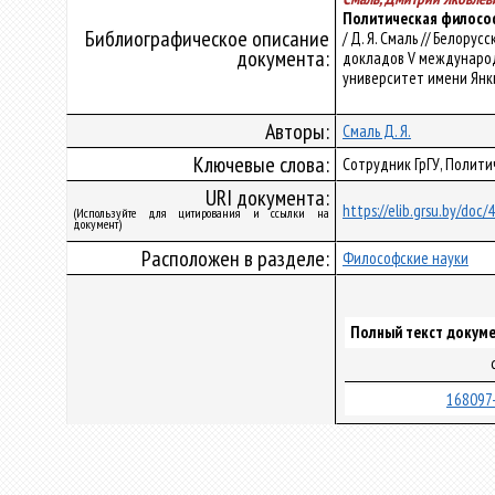
Политическая философ
Библиографическое описание
/ Д. Я. Смаль // Белор
документа:
докладов V международн
университет имени Янки Ку
Авторы:
Смаль Д. Я.
Ключевые слова:
Сотрудник ГрГУ, Полит
URI документа:
https://elib.grsu.by/doc/
(Используйте для цитирования и ссылки на
документ)
Расположен в разделе:
Философские науки
Полный текст докуме
168097