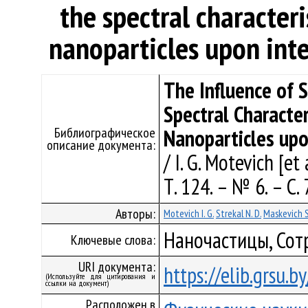
the spectral characteri
nanoparticles upon inte
The Influence of 
Spectral Character
Библиографическое
Nanoparticles upo
описание документа:
/ I. G. Motevich [et
Т. 124. – № 6. – С.
Авторы:
Motevich I. G.
Strekal N. D.
Maskevich S
Наночастицы, Сот
Ключевые слова:
URI документа:
https://elib.grsu.
(Используйте для цитирования и
ссылки на документ)
Расположен в