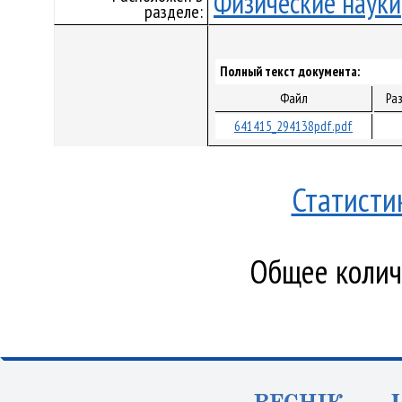
Физические науки
разделе:
Полный текст документа:
Файл
Ра
641415_294138pdf.pdf
Статисти
Общее количе