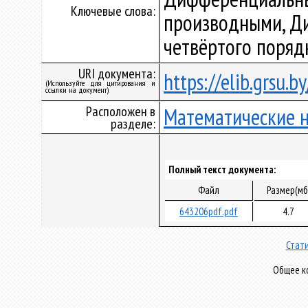
Ключевые слова:
производными, Д
четвёртого поряд
URI документа:
https://elib.grsu.
(Используйте для цитирования и
ссылки на документ)
Расположен в
Математические 
разделе:
Полный текст документа:
Файл
Размер(мб
643206pdf.pdf
4.7
Стати
Общее ко