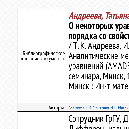
Андреева, Татьян
О некоторых урав
порядка со свойс
/ Т. К. Андреева, И
Библиографическое
Аналитические м
описание документа:
уравнений (AMADE 
семинара, Минск, 17
Минск : Ин-т мате
Авторы:
Андреева Т. К.
Мартынов И. П.
Мисник
Сотрудник ГрГУ, 
Дифференциальны