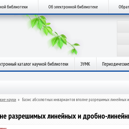
чной библиотеки
Об электронной библиотеке
Обрат
ктронный каталог научной библиотеки
ЭУМК
Периодические
кие науки
»
Базис абсолютных инвариантов вполне разрешимых линейных 
лне разрешимых линейных и дробно-линейн
евич