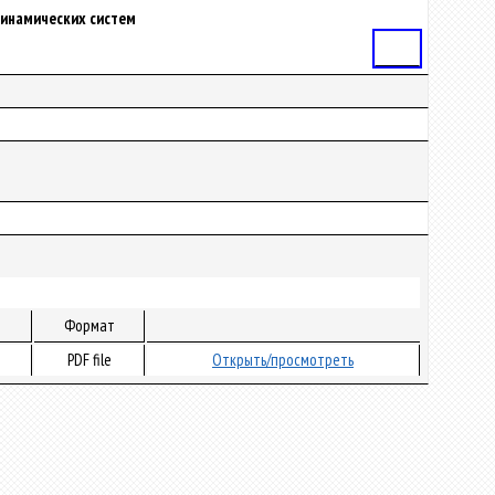
динамических систем
Статья
Формат
PDF file
Открыть/просмотреть