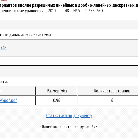
ариантов вполне разрешимых линейных и дробно-линейных дискретных 
ренциальные уравнения. – 2012. – Т. 48. – № 5. – С. 758-760.
етные динамические системы
4348
нта:
л
Размер(мб)
Количество страниц
93pdf.pdf
0.96
6
Статистика по документу
Общее количество загрузок: 728