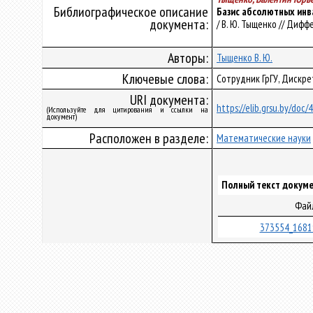
Библиографическое описание
Базис абсолютных инв
документа:
/ В. Ю. Тыщенко // Диффе
Авторы:
Тыщенко В. Ю.
Ключевые слова:
Сотрудник ГрГУ, Дискр
URI документа:
https://elib.grsu.by/doc/
(Используйте для цитирования и ссылки на
документ)
Расположен в разделе:
Математические науки
Полный текст докуме
Фай
373554_1681