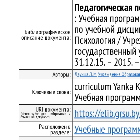
Педагогическая п
: Учебная програ
по учебной дисци
Библиографическое
описание документа:
Психология / Учр
государственный у
31.12.15. – 2015.
Авторы:
Даукша Л. М.
Учреждение Образован
curriculum Yanka K
Ключевые слова:
Учебная программ
URI документа:
https://elib.grsu.
(Используйте для цитирования и
ссылки на документ)
Расположен в
Учебные програм
разделе: