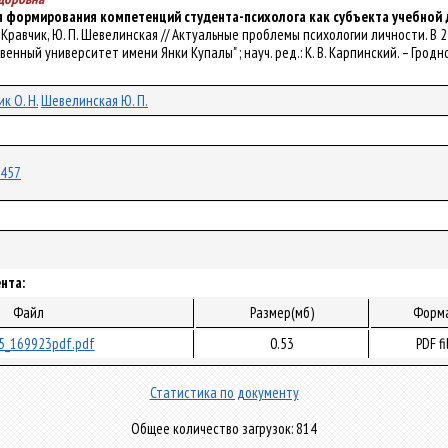
 формирования компетенций студента-психолога как субъекта учебной
 Н. Кравчик, Ю. П. Шевелинская // Актуальные проблемы психологии личности. В 
нный университет имени Янки Купалы" ; науч. ред.: К. В. Карпинский. – Гродно :
к О. Н.
Шевелинская Ю. П.
4457
нта:
Файл
Размер(мб)
Форм
5_169923pdf.pdf
0.53
PDF fi
Статистика по документу
Общее количество загрузок: 814