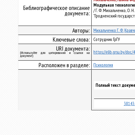
Модульная технология
Библиографическое описание
/ Г. Ф. Михальченко, О.
документа:
"Гродненский государстве
Авторы:
Михальченко Г. Ф.
Кравчи
Ключевые слова:
Сотрудник ГрГУ
URI документа:
https://elib.grsu.by/doc/
(Используйте для цитирования и ссылки на
документ)
Расположен в разделе:
Психология
Полный текст докуме
38143