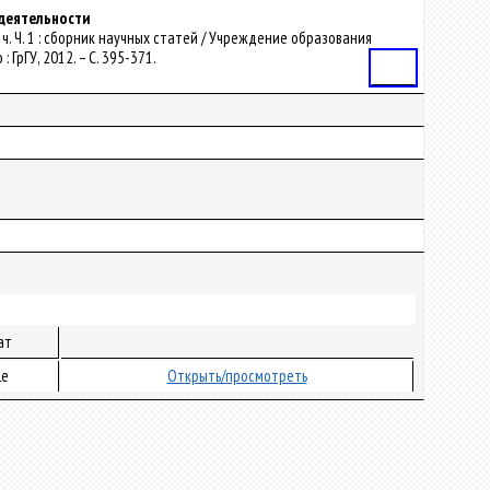
 деятельности
2 ч. Ч. 1 : сборник научных статей / Учреждение образования
 ГрГУ, 2012. – С. 395-371.
Статья
ат
le
Открыть/просмотреть