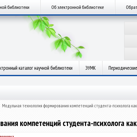
чной библиотеки
Об электронной библиотеке
Обрат
ктронный каталог научной библиотеки
ЭУМК
Периодические
»
Модульная технология формирования компетенций студента-психолога как
ания компетенций студента-психолога как
едоровна