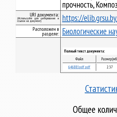
прочность, Компо
URI документа:
https://elib.grsu.
(Используйте для цитирования и
ссылки на документ)
Расположен в
Биологические на
разделе:
Полный текст документа:
Файл
Размер(мб
646881pdf.pdf
2.37
Статисти
Общее количе