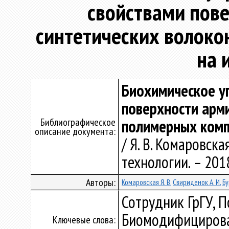
свойствами пов
синтетических волоко
на 
Биохимическое у
поверхности арм
Библиографическое
полимерных комп
описание документа:
/ Я. В. Комаровск
технологии. – 2018.
Авторы:
Комаровская Я. В.
Свириденок А. И.
Бу
Сотрудник ГрГУ, 
Биомодифицирова
Ключевые слова: