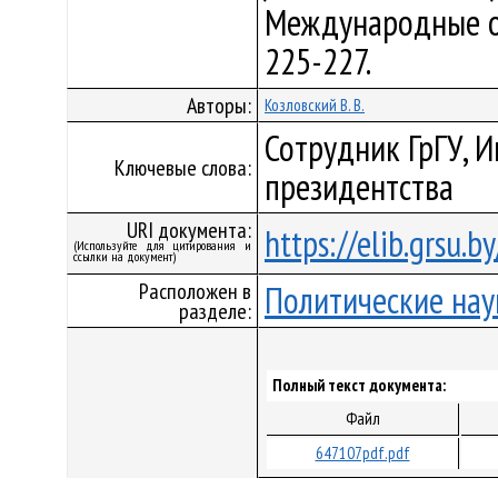
Международные отн
225-227.
Авторы:
Козловский В. В.
Сотрудник ГрГУ, И
Ключевые слова:
президентства
URI документа:
https://elib.grsu.
(Используйте для цитирования и
ссылки на документ)
Расположен в
Политические нау
разделе:
Полный текст документа:
Файл
647107pdf.pdf