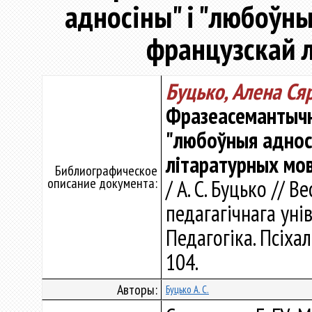
адносіны" і "любоўны
французскай 
Буцько, Алена Ся
Фразеасемантычны
"любоўныя адносі
літаратурных мо
Библиографическое
описание документа:
/ А. С. Буцько // 
педагагічнага унів
Педагогіка. Псіхало
104.
Авторы:
Буцько А. С.