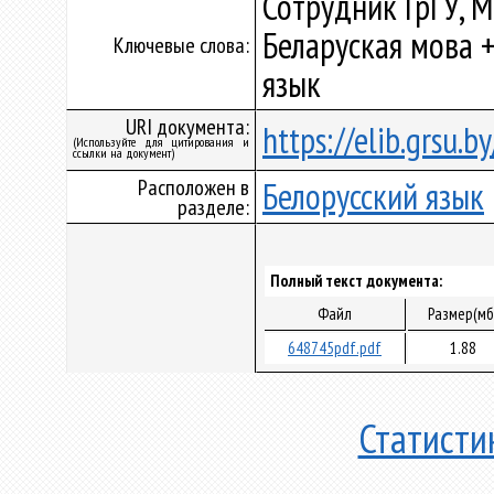
Сотрудник ГрГУ, 
Беларуская мова +
Ключевые слова:
язык
URI документа:
https://elib.grsu.
(Используйте для цитирования и
ссылки на документ)
Расположен в
Белорусский язык
разделе:
Полный текст документа:
Файл
Размер(мб
648745pdf.pdf
1.88
Статисти