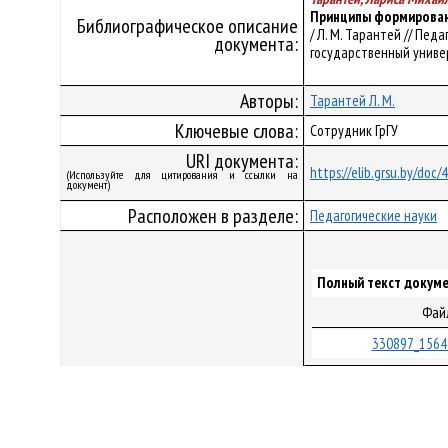
Принципы формирован
Библиографическое описание
/ Л. М. Тарантей // Пе
документа:
государственный университ
Авторы:
Тарантей Л. М.
Ключевые слова:
Сотрудник ГрГУ
URI документа:
https://elib.grsu.by/doc/
(Используйте для цитирования и ссылки на
документ)
Расположен в разделе:
Педагогические науки
Полный текст докуме
Фай
330897_1564