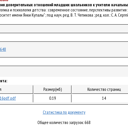
ия доверительных отношений младших школьников к учителю начальны
дагогика и психология детства : современное состояние, перспективы развити
ет имени Янки Купалы" ; под науч. ред. В. Т. Чепикова ; ред. кол.: С. А. Сергейко
4648
нта:
л
Размер(мб)
Количество страниц
16pdf.pdf
0.19
14
Статистика по документу
Общее количество загрузок: 668