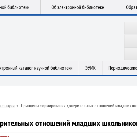
чной библиотеки
Об электронной библиотеке
Обрат
ктронный каталог научной библиотеки
ЭУМК
Периодические
ие науки
»
Принципы формирования доверительных отношений младших шко
рительных отношений младших школьников 
ловна