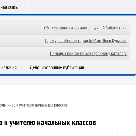
ная связь
Об электронном каталоге научной библиотеки
О ресурсе «Репозиторий ГрГУ им. Янки Купалы»
Помощь в поиске по электронному каталогу
 издания
Депонированные публикации
льников к учителю начальных классов
к учителю начальных классов