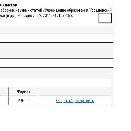
х классов
я : сборник научных статей / Учреждение образования "Гродненский
 [и др.]. – Гродно : ГрГУ, 2011. – С. 157-163.
Статья
Формат
PDF file
Открыть/просмотреть