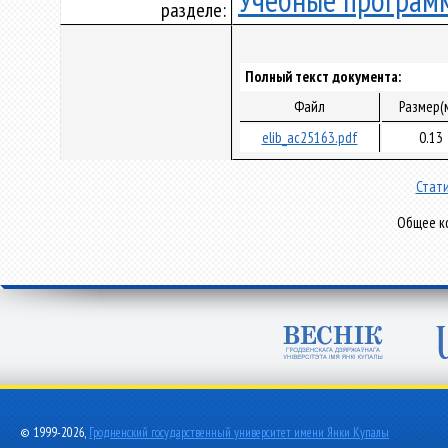
Учебные програм
разделе:
Полный текст документа:
Файл
Размер(
elib_ac25163.pdf
0.13
Стати
Общее ко
© 1999-2026,
Гродненский государственный университет имени Янки Купалы