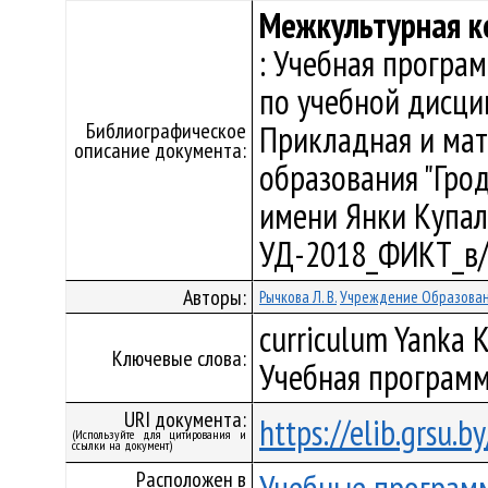
Межкультурная к
: Учебная програ
по учебной дисци
Библиографическое
Прикладная и мат
описание документа:
образования "Гро
имени Янки Купалы"
УД-2018_ФИКТ_в/
Авторы:
Рычкова Л. В.
Учреждение Образовани
curriculum Yanka K
Ключевые слова:
Учебная программ
URI документа:
https://elib.grsu.
(Используйте для цитирования и
ссылки на документ)
Расположен в