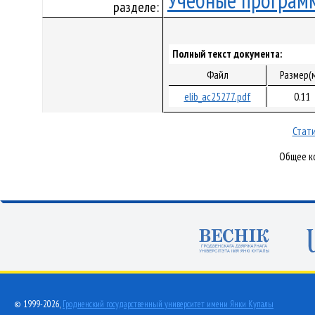
Учебные програм
разделе:
Полный текст документа:
Файл
Размер(
elib_ac25277.pdf
0.11
Стати
Общее ко
© 1999-2026,
Гродненский государственный университет имени Янки Купалы