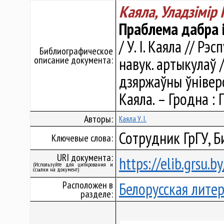
Каяла, Уладзiмiр 
Праблема дабра і 
/ У. I. Каяла // Рэ
Библиографическое
описание документа:
навук. артыкулаў 
дзяржаўны ўніверсі
Каяла. – Гродна : 
Авторы:
Каяла У. I.
Сотрудник ГрГУ, Б
Ключевые слова:
URI документа:
https://elib.grsu.
(Используйте для цитирования и
ссылки на документ)
Расположен в
Белорусская лите
разделе: