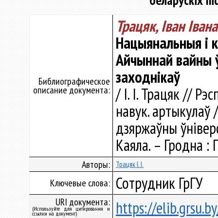
беларускіх пі
Трацяк, Iван Iвана
Нацыянальныя і к
Айчыннай вайны ў
заходнікаў
Библиографическое
описание документа:
/ I. I. Трацяк // Р
навук. артыкулаў 
дзяржаўны ўніверсі
Каяла. – Гродна : 
Авторы:
Трацяк I. I.
Сотрудник ГрГУ
Ключевые слова:
URI документа:
https://elib.grsu.
(Используйте для цитирования и
ссылки на документ)