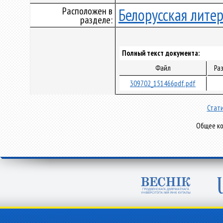
Расположен в
Белорусская лите
разделе:
Полный текст документа:
Файл
Ра
309702_151466pdf.pdf
Стати
Общее ко