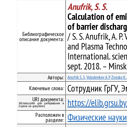
Anufrik, S. S.
Calculation of emi
of barrier dischar
Библиографическое
/ S. S. Anufrik, A. 
описание документа:
and Plasma Technol
International. scie
sept. 2018. – Minsk
Авторы:
Anufrik S. S.
Volodenkov A. P.
Znosko K. 
Сотрудник ГрГУ, 
Ключевые слова:
URI документа:
https://elib.grsu.
(Используйте для цитирования и
ссылки на документ)
Расположен в
Физические науки
разделе: