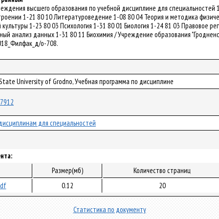
чреждения высшего образования по учебной дисциплине для специальностей 
роении 1-21 80 10 Литературоведение 1-08 80 04 Теория и методика физиче
культуры 1-23 80 03 Психология 1-31 80 01 Биология 1-24 81 03 Правовое р
ый анализ данных 1-31 80 11 Биохимия / Учреждение образования "Гродненск
-2018_Филфак_д/о-708.
 State University of Grodno, Учебная программа по дисциплине
/47912
дисциплинам для специальностей
нта:
Размер(мб)
Количество страниц
pdf
0.12
20
Статистика по документу