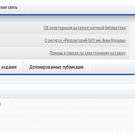
ная связь
Об электронном каталоге научной библиотеки
О ресурсе «Репозиторий ГрГУ им. Янки Купалы»
Помощь в поиске по электронному каталогу
 издания
Депонированные публикации
й