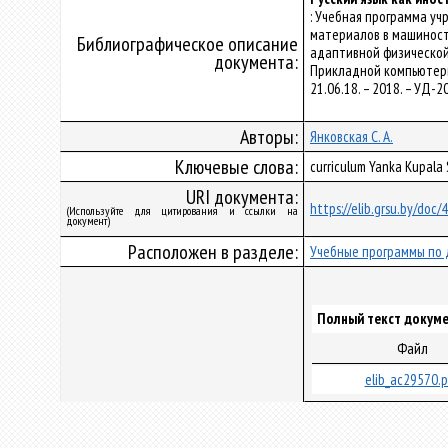
: Учебная программа у
материалов в машиност
Библиографическое описание
адаптивной физической 
документа:
Прикладной компьютерн
21.06.18. – 2018. – УД
Авторы:
Янковская С. А.
Ключевые слова:
curriculum Yanka Kupala
URI документа:
https://elib.grsu.by/doc
(Используйте для цитирования и ссылки на
документ)
Расположен в разделе:
Учебные программы по 
Полный текст докуме
Файл
elib_ac29570.