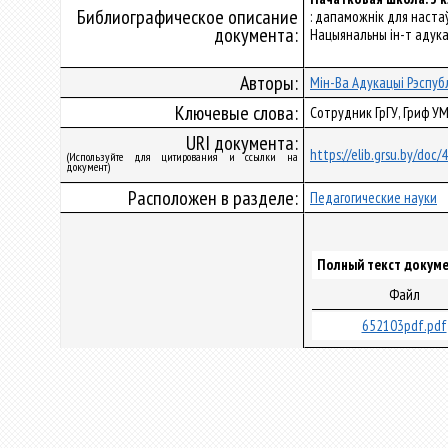
Библиографическое описание
: дапаможнік для настаўн
документа:
Нацыянальны ін-т адукацы
Авторы:
Мін-Ва Адукацыі Рэспубл
Ключевые слова:
Сотрудник ГрГУ, Гриф УМ
URI документа:
https://elib.grsu.by/doc
(Используйте для цитирования и ссылки на
документ)
Расположен в разделе:
Педагогические науки
Полный текст докуме
Файл
652103pdf.pdf