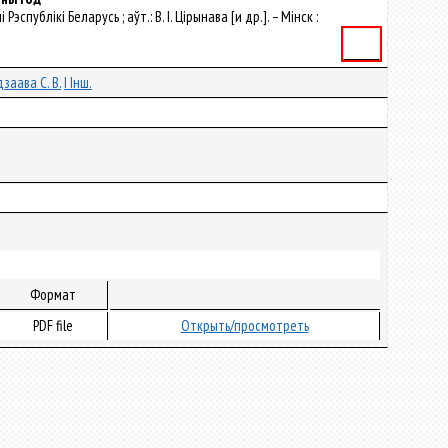
публікі Беларусь ; аўт.: В. І. Цірынава [и др.]. – Мінск :
Книга
дзаава С. В.
І Інш.
Формат
PDF file
Открыть/просмотреть