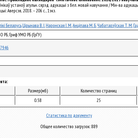
ікаў устаноў агульн. сярэд. адукацыі з бел. мовай навучання / Мін-ва адукацыі Рэс
і: Аверсэв, 2018. – 206 с., 1экз.
ікі Беларусь
Цірынава В. І.
Наронская І. М.
Анціпава М. Б.
Чабатарэўская Т. М.
Га
О РБ, Гриф УМО РБ (ГрГУ)
/47946
нта:
Размер(мб)
Количество страниц
0.58
25
Статистика по документу
Общее количество загрузок: 889