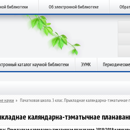
чной библиотеки
Об электронной библиотеке
Обрат
ктронный каталог научной библиотеки
ЭУМК
Периодические
ие науки
»
Пачатковая школа. 3 клас. Прыкладнае каляндарна-тэматычнае п
рыкладнае каляндарна-тэматычнае планаван
клас. Прыкладнае каляндарна-тэматычнае планаванне. 2018/2019 навучал