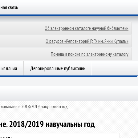
ная связь
Об электронном каталоге научной библиотеки
О ресурсе «Репозиторий ГрГУ им. Янки Купалы»
Помощь в поиске по электронному каталогу
 издания
Депонированные публикации
ланаванне. 2018/2019 навучальны год
не. 2018/2019 навучальны год
ьны год