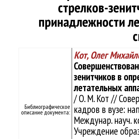
стрелков-зенит
принадлежности ле
с
Кот, Олег Михайл
Совершенствован
зенитчиков в оп
летательных аппа
/ О. М. Кот // Со
Библиографическое
кадров в вузе: на
описание документа:
Междунар. науч. ко
Учреждение образ