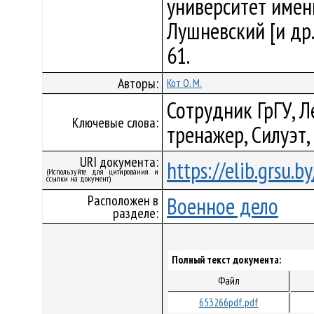
университет имени 
Лушневский [и др.]
61.
Авторы:
Кот О. М.
Сотрудник ГрГУ, 
Ключевые слова:
тренажер, Силуэт,
URI документа:
https://elib.grsu.
(Используйте для цитирования и
ссылки на документ)
Расположен в
Военное дело
разделе:
Полный текст документа:
Файл
653266pdf.pdf