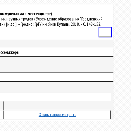
коммуникации в мессенджере)
орник научных трудов / Учреждение образования "Гродненский
 [и др.]. – Гродно : ГрГУ им. Янки Купалы, 2018. – С. 148-152.
Статья
Мессенджеры
Открыть/просмотреть