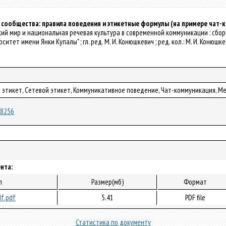
 сообщества: правила поведения и этикетные формулы (на примере чат-
янский мир и национальная речевая культура в современной коммуникации : сб
тет имени Янки Купалы" ; гл. ред. М. И. Конюшкевич ; ред. кол.: М. И. Конюшкевич
й этикет, Сетевой этикет, Коммуникативное поведение, Чат-коммуникация, 
/48256
нта:
л
Размер(мб)
Формат
f.pdf
5.41
PDF file
Статистика по документу