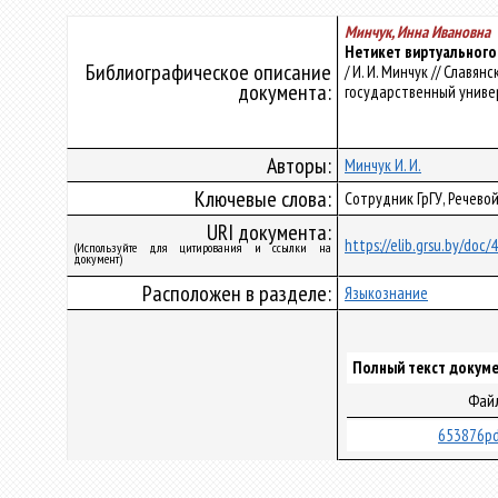
Минчук, Инна Ивановна
Нетикет виртуального
Библиографическое описание
/ И. И. Минчук // Слав
документа:
государственный универси
Авторы:
Минчук И. И.
Ключевые слова:
Сотрудник ГрГУ, Речево
URI документа:
https://elib.grsu.by/doc
(Используйте для цитирования и ссылки на
документ)
Расположен в разделе:
Языкознание
Полный текст докуме
Фай
653876pd