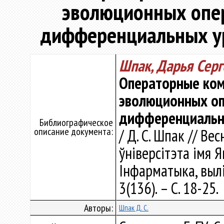
эволюционных опе
дифференциальных ур
Шпак, Дарья Серг
Операторные ком
эволюционных оп
дифференциальны
Библиографическое
описание документа:
/ Д. С. Шпак // Ве
ўніверсітэта імя Я
Інфарматыка, вылі
3(136). – С. 18-25.
Авторы:
Шпак Д. С.