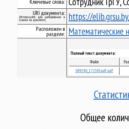
Сотрудник ГрГУ, С
Ключевые слова:
URI документа:
https://elib.grsu.
(Используйте для цитирования и
ссылки на документ)
Расположен в
Математические 
разделе:
Полный текст документа:
Файл
Ра
389190_172391pdf.pdf
Статисти
Общее количе