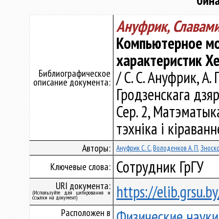
бин
Ануфрик, Славами
Компьютерное м
характеристик Xe
Библиографическое
/ С. С. Ануфрик, А.
описание документа:
Гродзенскага дзяр
Сер. 2, Матэматык
тэхніка і кіраванн
Авторы:
Ануфрик С. С.
Володенков А. П.
Зноско
Сотрудник ГрГУ
Ключевые слова:
URI документа:
https://elib.grsu.
(Используйте для цитирования и
ссылки на документ)
Расположен в
Физические науки