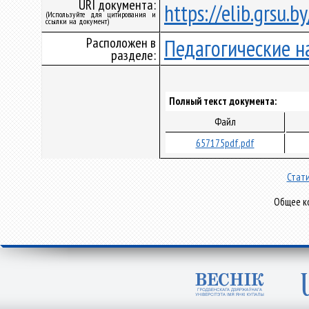
URI документа:
https://elib.grsu.
(Используйте для цитирования и
ссылки на документ)
Расположен в
Педагогические н
разделе:
Полный текст документа:
Файл
657175pdf.pdf
Стати
Общее ко