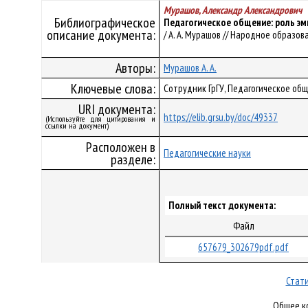
Мурашов, Александр Александрович
Библиографическое
Педагогическое общение: роль эм
описание документа:
/ А. А. Мурашов // Народное образован
Авторы:
Мурашов А. А.
Ключевые слова:
Сотрудник ГрГУ, Педагогическое об
URI документа:
https://elib.grsu.by/doc/49337
(Используйте для цитирования и
ссылки на документ)
Расположен в
Педагогические науки
разделе:
Полный текст документа:
Файл
657679_302679pdf.pdf
Стати
Общее ко