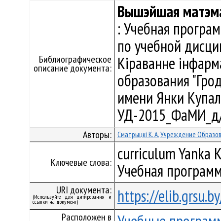
Вышэйшая матэм
: Учебная програ
по учебной дисци
Библиографическое
Кіраванне інфарм
описание документа:
образования "Гро
имени Янки Купалы"
УД-2015_ФаМИ_д/
Авторы:
Сматрыцкі К. А.
Учреждение Образова
curriculum Yanka K
Ключевые слова:
Учебная программ
URI документа:
https://elib.grsu.
(Используйте для цитирования и
ссылки на документ)
Расположен в