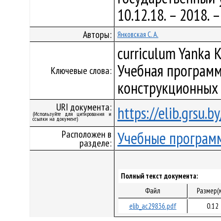
10.12.18. – 2018.
Авторы:
Янковская С. А.
curriculum Yanka K
Учебная программ
Ключевые слова:
конструкционных
URI документа:
https://elib.grsu.
(Используйте для цитирования и
ссылки на документ)
Расположен в
Учебные програм
разделе:
Полный текст документа:
Файл
Размер(
elib_ac29836.pdf
0.12