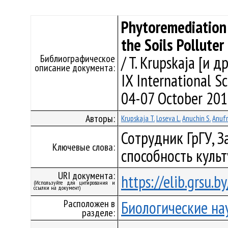
Phytoremediation 
the Soils Pollute
Библиографическое
/ T. Krupskaja [и д
описание документа:
IX International Sc
04-07 October 2018
Авторы:
Krupskaja T.
Loseva L.
Anuchin S.
Anufr
Сотрудник ГрГУ, 
Ключевые слова:
способность культ
URI документа:
https://elib.grsu.
(Используйте для цитирования и
ссылки на документ)
Расположен в
Биологические на
разделе: